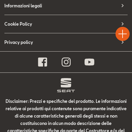
Contatti
Informazioni legali
Configuratore
Test
Cookie Policy
Chiama
Informaz
WhatsA
Drive
Privacy policy
Disclaimer: Prezzi e specifiche del prodotto. Le informazioni
relative ai prodotti qui contenute sono puramente indicative
di alcune caratteristiche generali degli stessi e non
costituiscono in alcun modo descrizione delle
caratteristiche specifiche da parte del Costruttore e/o del