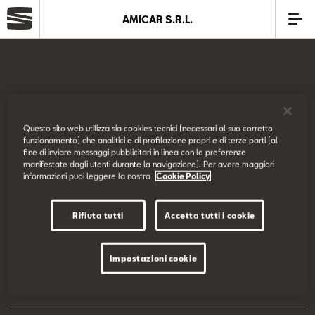
AMICAR S.R.L.
Azienda
Modelli
SEAT Italia
Questo sito web utilizza sia cookies tecnici (necessari al suo corretto
funzionamento) che analitici e di profilazione propri e di terze parti (al
Offerte
fine di inviare messaggi pubblicitari in linea con le preferenze
Prova su strada
manifestate dagli utenti durante la navigazione). Per avere maggiori
informazioni puoi leggere la nostra
Cookie Policy
Service
Configuratore
Rifiuta tutti
Accetta tutti i cookie
Business
EU Data Act
Impostazioni cookie
SEAT Usato Certificato
Dichiarazione di accessibilità