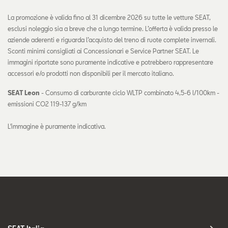
La promozione è valida fino al 31 dicembre 2026 su tutte le vetture SEAT,
esclusi noleggio sia a breve che a lungo termine. L’offerta è valida presso le
aziende aderenti e riguarda l’acquisto del treno di ruote complete invernali.
Sconti minimi consigliati ai Concessionari e Service Partner SEAT. Le
immagini riportate sono puramente indicative e potrebbero rappresentare
accessori e/o prodotti non disponibili per il mercato italiano.
SEAT Leon
- Consumo di carburante ciclo WLTP combinato 4,5-6 l/100km -
emissioni CO2 119-137 g/km
L'immagine è puramente indicativa.