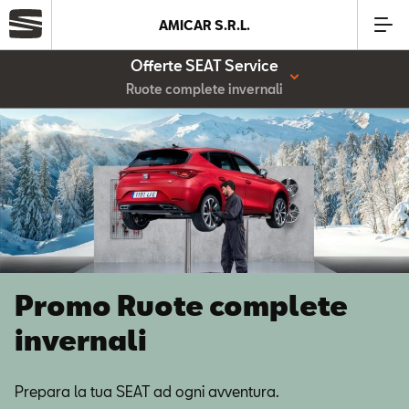
AMICAR S.R.L.
Offerte SEAT Service
Azienda
Ruote complete invernali
Modelli
Offerte
Service
Promo Ruote complete
Business
invernali
SEAT Usato Certificato
Prepara la tua SEAT ad ogni avventura.