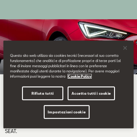
Contatti
Configuratore
Questo sito web utilizza sia cookies tecnici (necessari al suo corretto
funzionamento) che analitici e di profilazione propri e di terze parti (al
fine di inviare messaggi pubblicitari in linea con le preferenze
manifestate dagli utenti durante la navigazione). Per avere maggiori
informazioni puoi leggere la nostra
Cookie Policy
Pronto a partire anche
d’inverno
Rifiuta tutti
Accetta tutti i cookie
Impostazioni cookie
Scopri l’offerta sulle
Ruote Complete Invernali
e
continua a goderti ogni viaggio con la sicurezza e lo stile
SEAT.