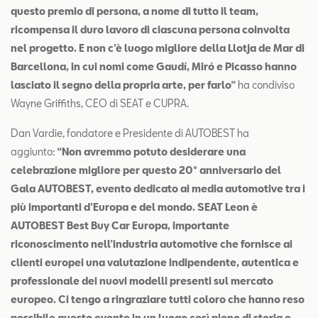
questo premio di persona, a nome di tutto il team,
ricompensa il duro lavoro di ciascuna persona coinvolta
nel progetto. E non c’è luogo migliore della Llotja de Mar di
Barcellona, in cui nomi come Gaudí, Miró e Picasso hanno
lasciato il segno della propria arte, per farlo”
ha condiviso
Wayne Griffiths, CEO di SEAT e CUPRA.
Dan Vardie, fondatore e Presidente di AUTOBEST ha
aggiunto:
“Non avremmo potuto desiderare una
celebrazione migliore per questo 20° anniversario del
Gala AUTOBEST, evento dedicato ai media automotive tra i
più importanti d’Europa e del mondo. SEAT Leon è
AUTOBEST Best Buy Car Europa, importante
riconoscimento nell’industria automotive che fornisce ai
clienti europei una valutazione indipendente, autentica e
professionale dei nuovi modelli presenti sul mercato
europeo. Ci tengo a ringraziare tutti coloro che hanno reso
Test
possibile questo evento in un luogo così pieno di storia e