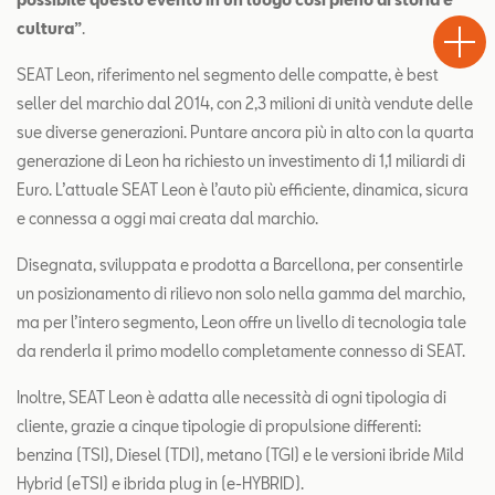
Chiama
Informaz
WhatsA
cultura”
.
Drive
SEAT Leon, riferimento nel segmento delle compatte, è best
seller del marchio dal 2014, con 2,3 milioni di unità vendute delle
sue diverse generazioni. Puntare ancora più in alto con la quarta
generazione di Leon ha richiesto un investimento di 1,1 miliardi di
Euro. L’attuale SEAT Leon è l’auto più efficiente, dinamica, sicura
e connessa a oggi mai creata dal marchio.
Disegnata, sviluppata e prodotta a Barcellona, per consentirle
un posizionamento di rilievo non solo nella gamma del marchio,
ma per l’intero segmento, Leon offre un livello di tecnologia tale
da renderla il primo modello completamente connesso di SEAT.
Inoltre, SEAT Leon è adatta alle necessità di ogni tipologia di
cliente, grazie a cinque tipologie di propulsione differenti:
benzina (TSI), Diesel (TDI), metano (TGI) e le versioni ibride Mild
Hybrid (eTSI) e ibrida plug in (e-HYBRID).