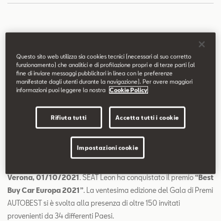
Contatti
Configuratore
Nel 20º anniversario del rinomato Gala dei Premi
AUTOBEST, SEAT Leon è stata eletta “Best Buy Car
Questo sito web utilizza sia cookies tecnici (necessari al suo corretto
funzionamento) che analitici e di profilazione propri e di terze parti (al
Europa 2021”
fine di inviare messaggi pubblicitari in linea con le preferenze
Il connubio di dinamismo, efficienza e sicurezza
manifestate dagli utenti durante la navigazione). Per avere maggiori
informazioni puoi leggere la nostra
Cookie Policy
avanzata della nuova Leon hanno conquistato la
giuria composta da 31 membri provenienti da tutta
Europa
Rifiuta tutti
Accetta tutti i cookie
SEAT si aggiudica il premio AUTOBEST per la seconda
volta, dopo aver ottenuto il prestigioso
Impostazioni cookie
riconoscimento nel 2017 con SEAT Ateca
Verona, 01/10/2021
. SEAT Leon ha conquistato il premio
“Best
Buy Car Europa 2021”
. La ventesima edizione del Gala di Premi
AUTOBEST si è svolta alla presenza di oltre 150 invitati
provenienti da 34 differenti Paesi.