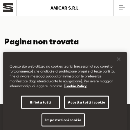
AMICAR S.R.L.
Azienda
Pagina non trovata
Modelli
La pagina richiesta non è stata trovata.
Offerte
Questo sito web utilizza sia cookies tecnici (necessari al suo corretto
Puoi continuare a esplorare il sito usando il menù di navigazione
funzionamento) che analitici e di profilazione propri e di terze parti (al
fine di inviare messaggi pubblicitari in linea con le preferenze
qui sopra.
Service
manifestate dagli utenti durante la navigazione). Per avere maggiori
informazioni puoi leggere la nostra
Cookie Policy
Business
Rifiuta tutti
Accetta tutti i cookie
SEAT Usato Certificato
Impostazioni cookie