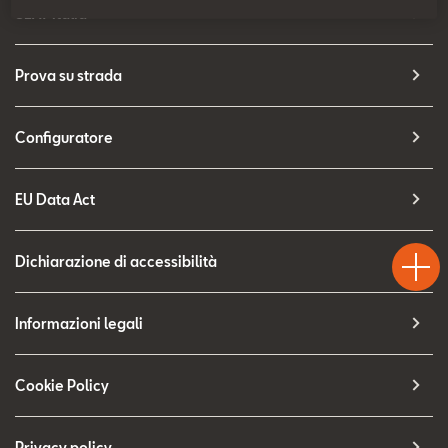
Contatti
SEAT Italia
Configuratore
Prova su strada
Configuratore
EU Data Act
Test
Chiama
Informaz
WhatsA
Drive
Dichiarazione di accessibilità
Informazioni legali
Cookie Policy
Privacy policy